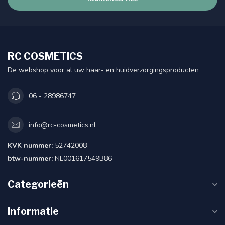
RC COSMETICS
De webshop voor al uw haar- en huidverzorgingsproducten
06 - 28986747
info@rc-cosmetics.nl
KVK nummer:
52742008
btw-nummer:
NL001617549B86
Categorieën
Informatie