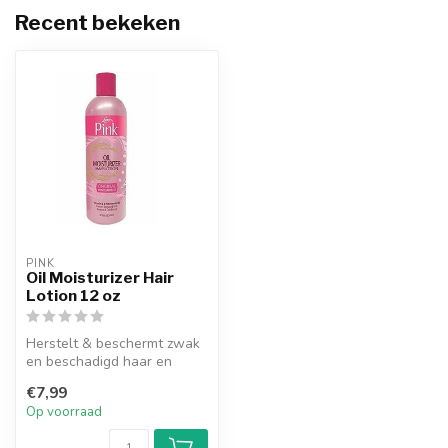
Recent bekeken
PINK
Oil Moisturizer Hair
Lotion 12 oz
Herstelt & beschermt zwak
en beschadigd haar en
beschermt tegen
€7,99
beschadiging doo...
Op voorraad