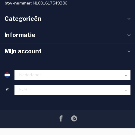
btw-nummer:
NL001617549B86
Categorieën
Informatie
Mijn account
€