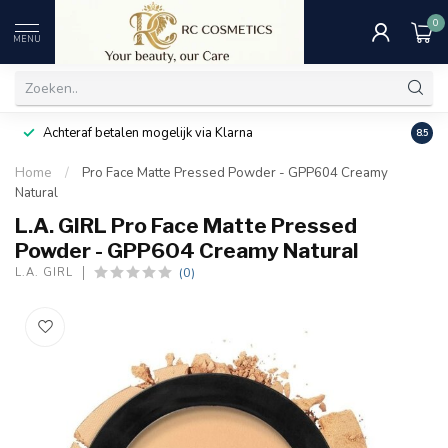
0
MENU
Achteraf betalen mogelijk via Klarna
Uitst
8.5
Home
/
Pro Face Matte Pressed Powder - GPP604 Creamy
Natural
L.A. GIRL Pro Face Matte Pressed
Powder - GPP604 Creamy Natural
(0)
L.A. GIRL