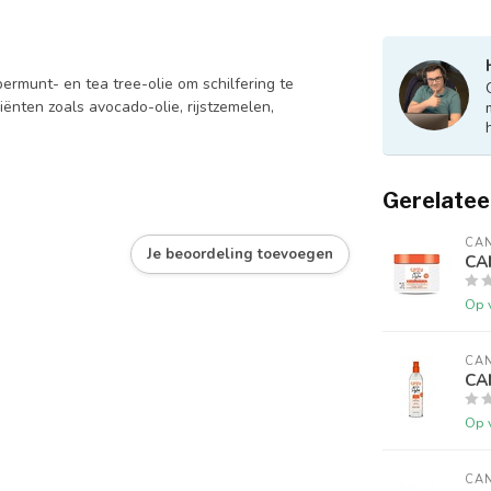
ermunt- en tea tree-olie om schilfering te
ënten zoals avocado-olie, rijstzemelen,
Gerelatee
CA
Je beoordeling toevoegen
CAN
Op 
CA
CA
Op 
CA