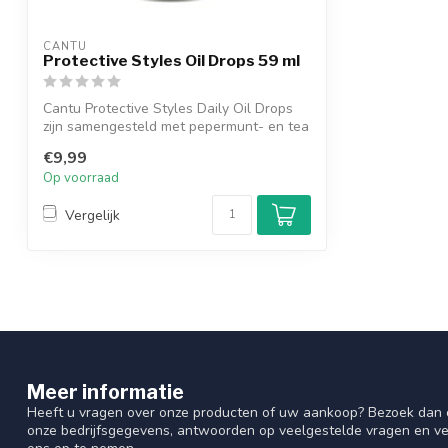
CANTU
Protective Styles Oil Drops 59 ml
Cantu Protective Styles Daily Oil Drops
zijn samengesteld met pepermunt- en tea
...
€9,99
Op voorraad
Vergelijk
Meer informatie
Heeft u vragen over onze producten of uw aankoop? Bezoek dan o
onze bedrijfsgegevens, antwoorden op veelgestelde vragen en ve