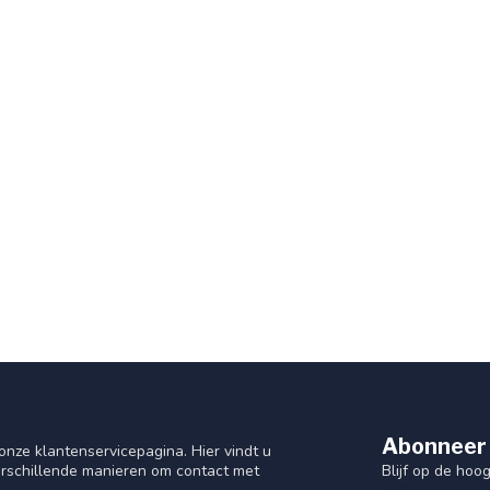
Abonneer 
nze klantenservicepagina. Hier vindt u
Blijf op de hoo
rschillende manieren om contact met