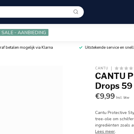
SALE - AANBIEDING
raf betalen mogelijk via Klarna
Uitstekende service en snell
CANTU
CANTU Pro
Drops 59
€9,99
Incl. btw
Cantu Protective St
tree-olie om schilfe
ingrediënten zoals a
Lees meer
.