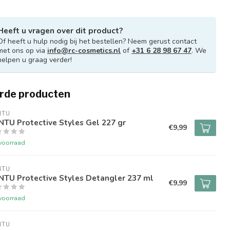
Heeft u vragen over dit product?
Of heeft u hulp nodig bij het bestellen? Neem gerust contact
met ons op via
info@rc-cosmetics.nl
of
+31 6 28 98 67 47
. We
helpen u graag verder!
rde producten
NTU
TU Protective Styles Gel 227 gr
€9,99
voorraad
NTU
NTU Protective Styles Detangler 237 ml
€9,99
voorraad
NTU