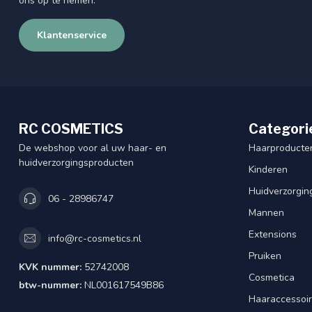
ons op te nemen.
Klantenservice
RC COSMETICS
Categori
De webshop voor al uw haar- en
Haarproducte
huidverzorgingsproducten
Kinderen
Huidverzorgin
06 - 28986747
Mannen
Extensions
info@rc-cosmetics.nl
Pruiken
KVK nummer:
52742008
Cosmetica
btw-nummer:
NL001617549B86
Haaraccessoi