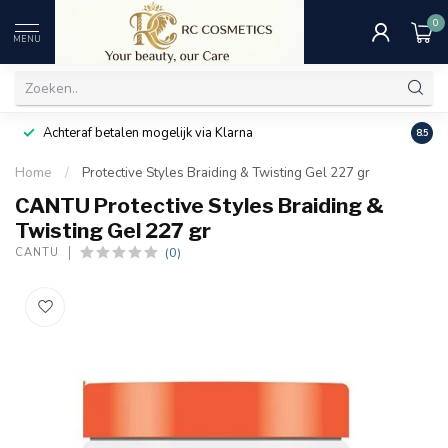
0
MENU
Achteraf betalen mogelijk via Klarna
Uitst
8.5
Home
/
Protective Styles Braiding & Twisting Gel 227 gr
CANTU Protective Styles Braiding &
Twisting Gel 227 gr
(0)
CANTU