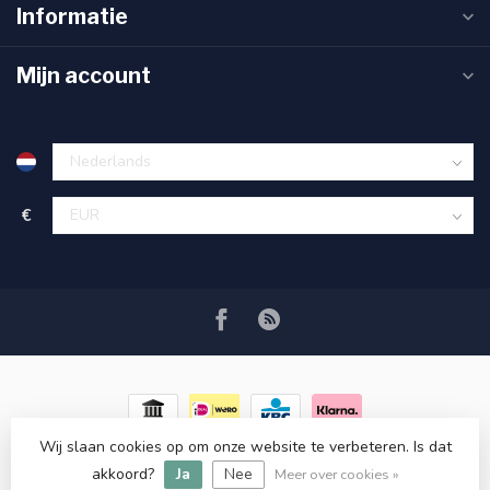
Informatie
Mijn account
€
Wij slaan cookies op om onze website te verbeteren. Is dat
© Copyright 2026 RC COSMETICS
- Powered by
Lightspeed
-
akkoord?
Ja
Nee
Lightspeed design
by
Dyvelopment
Meer over cookies »