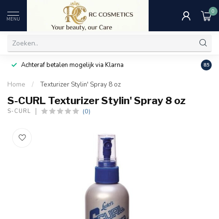
0
MENU
Achteraf betalen mogelijk via Klarna
Uitst
8.5
Home
/
Texturizer Stylin' Spray 8 oz
S-CURL Texturizer Stylin' Spray 8 oz
(0)
S-CURL