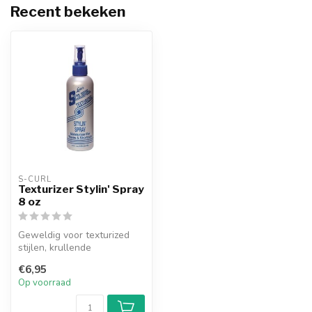
Recent bekeken
S-CURL
Texturizer Stylin' Spray
8 oz
Geweldig voor texturized
stijlen, krullende
permanenten en natuurlijk
€6,95
haar.
Op voorraad