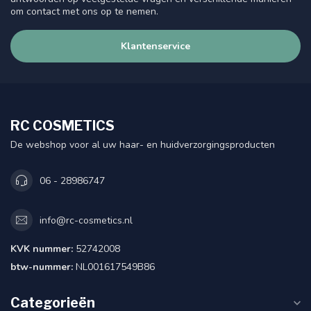
om contact met ons op te nemen.
Klantenservice
RC COSMETICS
De webshop voor al uw haar- en huidverzorgingsproducten
06 - 28986747
info@rc-cosmetics.nl
KVK nummer:
52742008
btw-nummer:
NL001617549B86
Categorieën