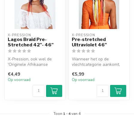
X-PRESSION
X-PRESSION
Lagos Braid Pre-
Pre-stretched
Stretched 42"- 46"
Ultraviolet 46"
X-Pression, ook wel de
Wanneer het op de
'Originele Afrikaanse
vlechtcategorie aankomt,
Vlecht' genoemd, staat
duwt X-Pression Ultraviolet
€4,49
€5,99
bekend om zi...
Pre-Stret...
Op voorraad
Op voorraad
Toon
1
-
4
van 4