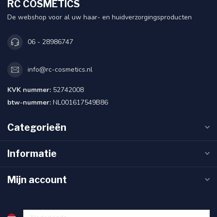
RC COSMETICS
De webshop voor al uw haar- en huidverzorgingsproducten
06 - 28986747
info@rc-cosmetics.nl
KVK nummer:
52742008
btw-nummer:
NL001617549B86
Categorieën
Informatie
Mijn account