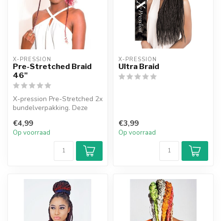
X-PRESSION
X-PRESSION
Pre-Stretched Braid
Ultra Braid
46"
X-pression Pre-Stretched 2x
bundelverpakking. Deze
voorgerekte, 100%
€4,99
€3,99
Kanekalon v...
Op voorraad
Op voorraad