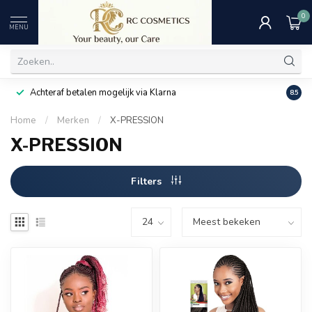
0
MENU
Achteraf betalen mogelijk via Klarna
Uitst
8.5
Home
/
Merken
/
X-PRESSION
X-PRESSION
Filters