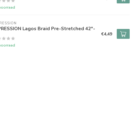
voorraad
RESSION
PRESSION Lagos Braid Pre-Stretched 42"-
"
€4,49
voorraad