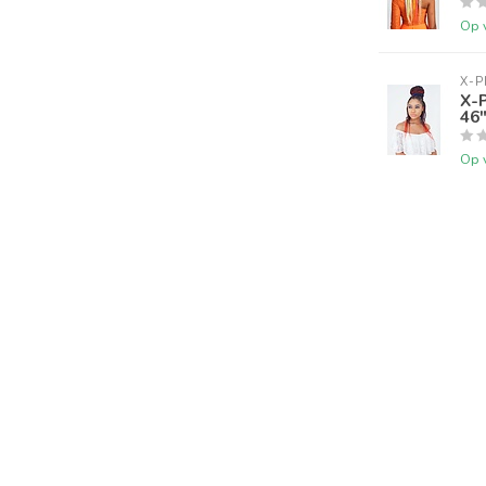
Op 
X-P
X-
46
Op 