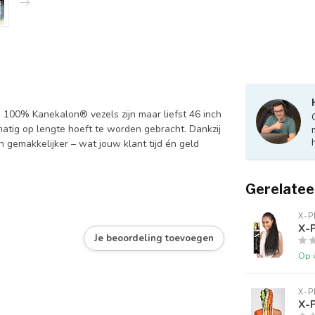
 100% Kanekalon® vezels zijn maar liefst 46 inch
atig op lengte hoeft te worden gebracht. Dankzij
en gemakkelijker – wat jouw klant tijd én geld
Gerelatee
X-P
X-
Je beoordeling toevoegen
Op 
X-P
X-P