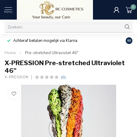
0
MENU
Achteraf betalen mogelijk via Klarna
Uitst
8.5
Home
/
Pre-stretched Ultraviolet 46"
X-PRESSION Pre-stretched Ultraviolet
46"
(0)
X-PRESSION