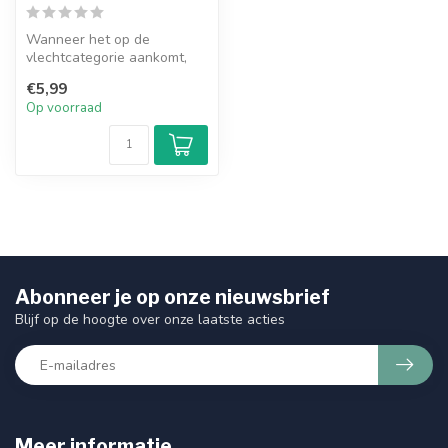
Wanneer het op de
vlechtcategorie aankomt,
duwt X-Pression Ultraviolet
€5,99
Pre-Stret...
Op voorraad
Abonneer je op onze nieuwsbrief
Blijf op de hoogte over onze laatste acties
Meer informatie