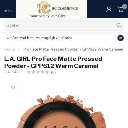
0
MENU
Achteraf betalen mogelijk via Klarna
Uitst
8.5
Home
/
Pro Face Matte Pressed Powder - GPP612 Warm Caramel
L.A. GIRL Pro Face Matte Pressed
Powder - GPP612 Warm Caramel
(0)
L.A. GIRL