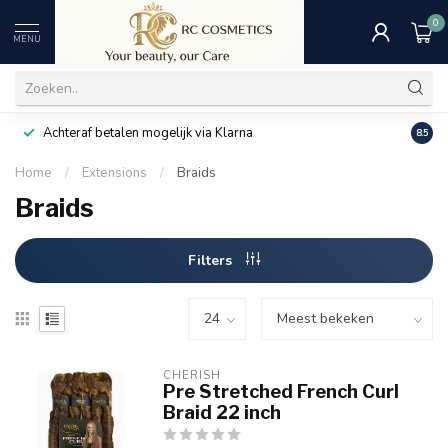
0
MENU
Achteraf betalen mogelijk via Klarna
Uitst
8.5
Home
/
Extensions
/
Braids
Braids
Filters
CHERISH
Pre Stretched French Curl
Braid 22 inch