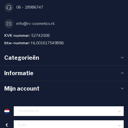
06 - 28986747
info@rc-cosmetics.nl
KVK nummer:
52742008
btw-nummer:
NL001617549B86
Categorieën
Informatie
Mijn account
€